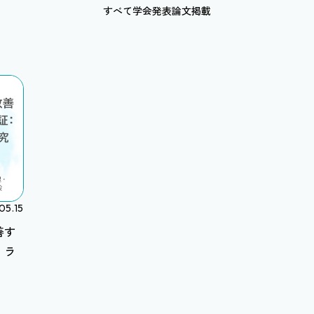
すべて
学会発表
論文掲載
05.15
善す
：ラ